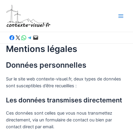
Aller
au
contenu
Main
Men
Partager sur Facebook
Partager sur X
Partager sur WhatsApp
Partager sur Telegram
Envoyer cette page par e-mail
Mentions légales
Données personnelles
Sur le site web contexte-visuel.fr, deux types de données
sont susceptibles d’être recueillies :
Les données transmises directement
Ces données sont celles que vous nous transmettez
directement, via un formulaire de contact ou bien par
contact direct par email.