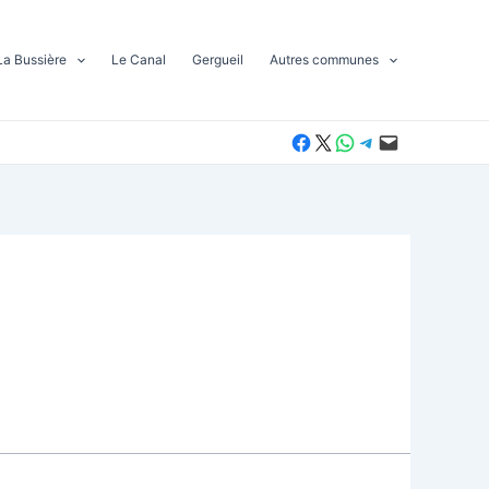
La Bussière
Le Canal
Gergueil
Autres communes
Partager sur Facebook
Partager sur X
Partager sur WhatsApp
Partager sur Telegram
Envoyer cette page par e-mail