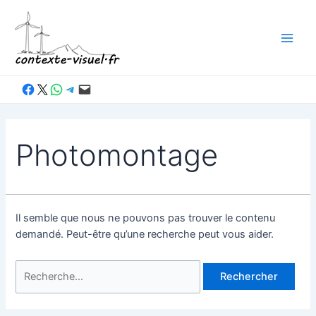
Aller
au
contenu
Main
Men
Partager sur Facebook
Partager sur X
Partager sur WhatsApp
Partager sur Telegram
Envoyer cette page par e-mail
Photomontage
Il semble que nous ne pouvons pas trouver le contenu
demandé. Peut-être qu’une recherche peut vous aider.
Rechercher :